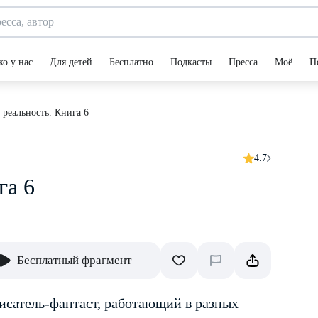
ко у нас
Для детей
Бесплатно
Подкасты
Пресса
Моё
П
реальность. Книга 6
4.7
га 6
Бесплатный фрагмент
сатель-фантаст, работающий в разных