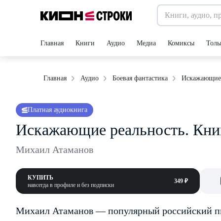
Главная
Книги
Аудио
Медиа
Комиксы
Толь
Искажающие 
Главная
Аудио
Боевая фантастика
Платная аудиокнига
Искажающие реальность. Кни
Михаил Атаманов
КУПИТЬ
349 ₽
навсегда в профиле и без подписки
Михаил Атаманов — популярный российский пи