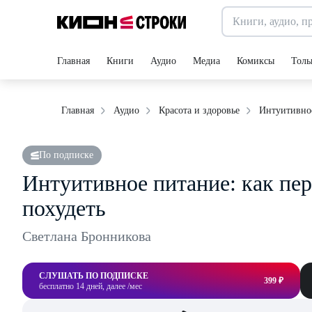
Главная
Книги
Аудио
Медиа
Комиксы
Толь
Интуитивное
Главная
Аудио
Красота и здоровье
По подписке
Интуитивное питание: как пер
похудеть
Светлана Бронникова
СЛУШАТЬ ПО ПОДПИСКЕ
399 ₽
бесплатно 14 дней, далее /мес