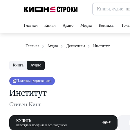
Главная
Книги
Аудио
Медиа
Комиксы
Толь
Институт
Главная
Аудио
Детективы
Книга
Аудио
Платная аудиокнига
Институт
Стивен Кинг
КУПИТЬ
699 ₽
навсегда в профиле и без подписки