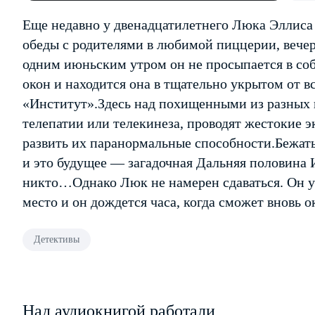
Еще недавно у двенадцатилетнего Люка Эллиса
обеды с родителями в любимой пиццерии, вече
одним июньским утром он не просыпается в собс
окон и находится она в тщательно укрытом от в
«Институт».Здесь над похищенными из разных
телепатии или телекинеза, проводят жестокие 
развить их паранормальные способности.Бежат
и это будущее — загадочная Дальняя половина 
никто…Однако Люк не намерен сдаваться. Он ув
место и он дождется часа, когда сможет вновь ок
Детективы
Над аудиокнигой работали