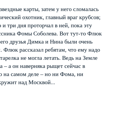
вездные карты, затем у него сломалась
мический охотник, главный враг крубсов;
и три дня проторчал в ней, пока эту
ссника Фомы Соболева. Вот тут-то Флюк
 его друзья Димка и Нина были очень
 Флюк рассказал ребятам, что ему надо
тарелка не могла летать. Ведь на Земле
 – а он наверняка рыщет сейчас в
о на самом деле – но ни Фома, ни
кружит над Москвой...