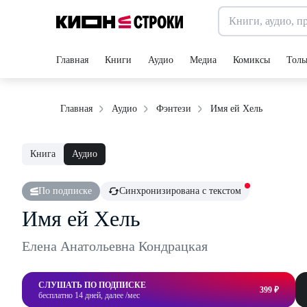
Главная
Книги
Аудио
Медиа
Комиксы
Толь
Имя ей Хель
Главная
Аудио
Фэнтези
Книга
Аудио
По подписке
Синхронизирована с текстом
Имя ей Хель
Елена Анатольевна Кондрацкая
СЛУШАТЬ ПО ПОДПИСКЕ
399 ₽
бесплатно 14 дней, далее /мес