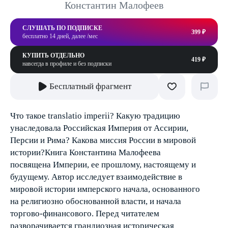
Константин Малофеев
СЛУШАТЬ ПО ПОДПИСКЕ
399 ₽
бесплатно 14 дней, далее /мес
КУПИТЬ ОТДЕЛЬНО
419 ₽
навсегда в профиле и без подписки
Бесплатный фрагмент
Что такое translatio imperii? Какую традицию
унаследовала Российская Империя от Ассирии,
Персии и Рима? Какова миссия России в мировой
истории?Книга Константина Малофеева
посвящена Империи, ее прошлому, настоящему и
будущему. Автор исследует взаимодействие в
мировой истории имперского начала, основанного
на религиозно обоснованной власти, и начала
торгово-финансового. Перед читателем
разворачивается грандиозная историческая