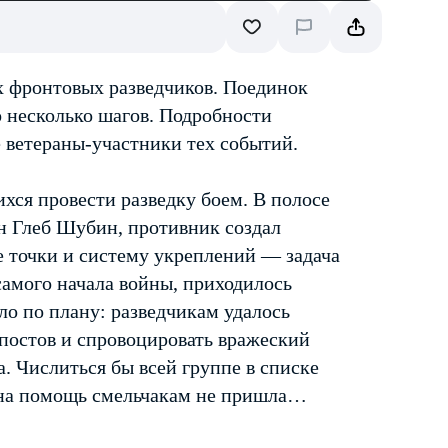
х фронтовых разведчиков. Поединок
го несколько шагов. Подробности
е ветераны-участники тех событий.
хся провести разведку боем. В полосе
ан Глеб Шубин, противник создал
 точки и систему укреплений — задача
самого начала войны, приходилось
ло по плану: разведчикам удалось
постов и спровоцировать вражеский
на. Числиться бы всей группе в списке
 на помощь смельчакам не пришла…