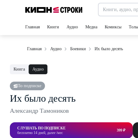
Главная
Книги
Аудио
Медиа
Комиксы
Толь
Их было десять
Главная
Аудио
Боевики
Книга
Аудио
По подписке
Их было десять
Александр Тамоников
СЛУШАТЬ ПО ПОДПИСКЕ
399 ₽
бесплатно 14 дней, далее /мес