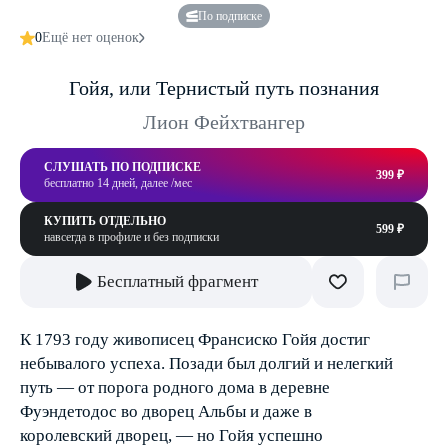
По подписке
0
Ещё нет оценок
Гойя, или Тернистый путь познания
Лион Фейхтвангер
СЛУШАТЬ ПО ПОДПИСКЕ
399 ₽
бесплатно 14 дней, далее /мес
КУПИТЬ ОТДЕЛЬНО
599 ₽
навсегда в профиле и без подписки
Бесплатный фрагмент
К 1793 году живописец Франсиско Гойя достиг
небывалого успеха. Позади был долгий и нелегкий
путь — от порога родного дома в деревне
Фуэндетодос во дворец Альбы и даже в
королевский дворец, — но Гойя успешно