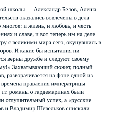
цкой школы — Александр Белов, Алеша
ельств оказались вовлечены в дела
 многое: и жизнь, и любовь, и честь
иях и славе, и вот теперь им на деле
гру с великими мира сего, окунувшись в
оров. И какие бы испытания ни
тся верны дружбе и следуют своему
ому!» Захватывающий сюжет, полный
, разворачивается на фоне одной из
о времена правления императрицы
 гг. романы о гардемаринах были
и оглушительный успех, а «русские
в и Владимир Шевельков снискали