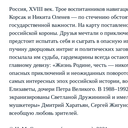
Россия, XVIII век. Трое воспитанников навига
Корсак и Никита Оленев — по стечению обстоят
государственной важности. На карту поставлено
российской короны. Друзья мечтали о приключен
предстоит испытать себя и сыграть в опасную и
пучину дворцовых интриг и политических загов
посылала им судьба, гардемарины всегда остаю
главному девизу: «Жизнь Родине, честь — ник
опасных приключений и неожиданных поворотов
самых интересных эпох российской истории, в
Елизаветы, дочери Петра Великого. В 1988–1992
экранизированы Светланой Дружининой и имел
мушкетеры» Дмитрий Харатьян, Сергей Жигуно
всеобщую любовь зрителей.