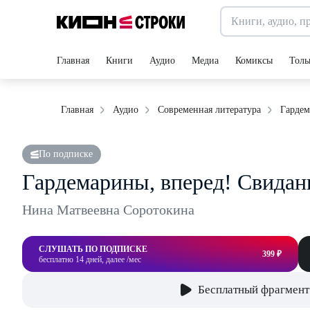
Главная
Книги
Аудио
Медиа
Комиксы
Толь
Гардем
Главная
Аудио
Современная литература
По подписке
Гардемарины, вперед! Свидан
Нина Матвеевна Соротокина
СЛУШАТЬ ПО ПОДПИСКЕ
399 ₽
бесплатно 14 дней, далее /мес
Бесплатный фрагмент