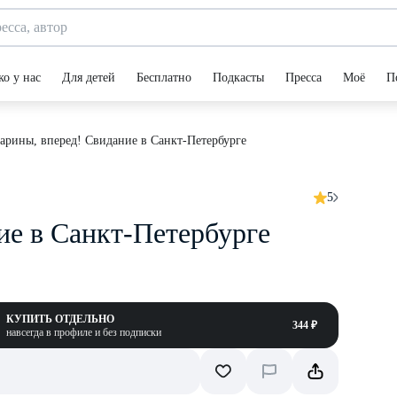
ко у нас
Для детей
Бесплатно
Подкасты
Пресса
Моё
П
арины, вперед! Свидание в Санкт-Петербурге
5
ие в Санкт-Петербурге
КУПИТЬ ОТДЕЛЬНО
344 ₽
навсегда в профиле и без подписки