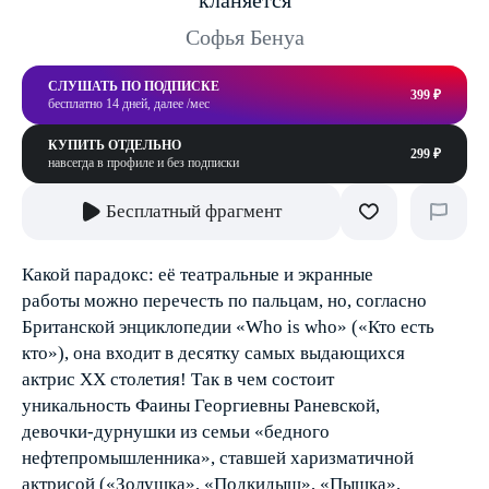
кланяется
Софья Бенуа
СЛУШАТЬ ПО ПОДПИСКЕ
399 ₽
бесплатно 14 дней, далее /мес
КУПИТЬ ОТДЕЛЬНО
299 ₽
навсегда в профиле и без подписки
Бесплатный фрагмент
Какой парадокс: её театральные и экранные
работы можно перечесть по пальцам, но, согласно
Британской энциклопедии «Who is who» («Кто есть
кто»), она входит в десятку самых выдающихся
актрис XX столетия! Так в чем состоит
уникальность Фаины Георгиевны Раневской,
девочки-дурнушки из семьи «бедного
нефтепромышленника», ставшей харизматичной
актрисой («Золушка», «Подкидыш», «Пышка»,