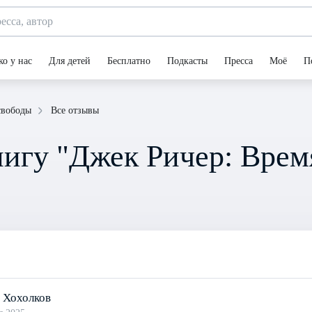
ко у нас
Для детей
Бесплатно
Подкасты
Пресса
Моё
П
Все отзывы
свободы
игу "Джек Ричер: Врем
 Хохолков