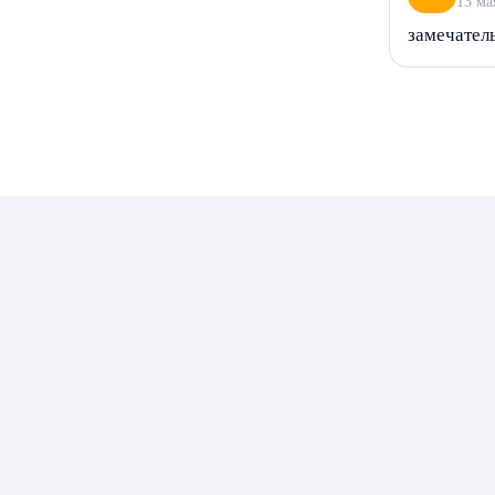
13 ма
замечател