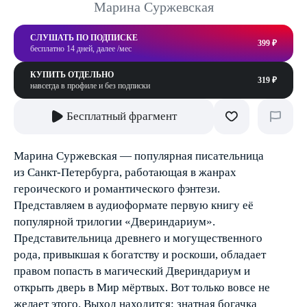
Марина Суржевская
СЛУШАТЬ ПО ПОДПИСКЕ
399 ₽
бесплатно 14 дней, далее /мес
КУПИТЬ ОТДЕЛЬНО
319 ₽
навсегда в профиле и без подписки
Бесплатный фрагмент
Марина Суржевская — популярная писательница
из Санкт-Петербурга, работающая в жанрах
героического и романтического фэнтези.
Представляем в аудиоформате первую книгу её
популярной трилогии «Двериндариум».
Представительница древнего и могущественного
рода, привыкшая к богатству и роскоши, обладает
правом попасть в магический Двериндариум и
открыть дверь в Мир мёртвых. Вот только вовсе не
желает этого. Выход находится: знатная богачка