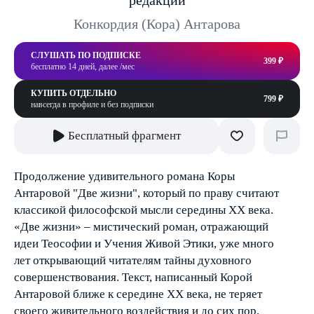
редакции
Конкордия (Кора) Антарова
СЛУШАТЬ ПО ПОДПИСКЕ
399 ₽
бесплатно 14 дней, далее /мес
КУПИТЬ ОТДЕЛЬНО
799 ₽
навсегда в профиле и без подписки
Бесплатный фрагмент
Продолжение удивительного романа Коры
Антаровой "Две жизни", который по праву считают
классикой философской мысли середины XX века.
«Две жизни» – мистический роман, отражающий
идеи Теософии и Учения Живой Этики, уже много
лет открывающий читателям тайны духовного
совершенствования. Текст, написанный Корой
Антаровой ближе к середине XX века, не теряет
своего живительного воздействия и до сих пор,