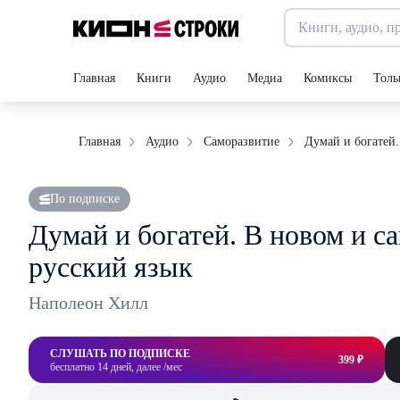
Главная
Книги
Аудио
Медиа
Комиксы
Толь
Думай и богатей.
Главная
Аудио
Саморазвитие
По подписке
Думай и богатей. В новом и с
русский язык
Наполеон Хилл
СЛУШАТЬ ПО ПОДПИСКЕ
399 ₽
бесплатно 14 дней, далее /мес