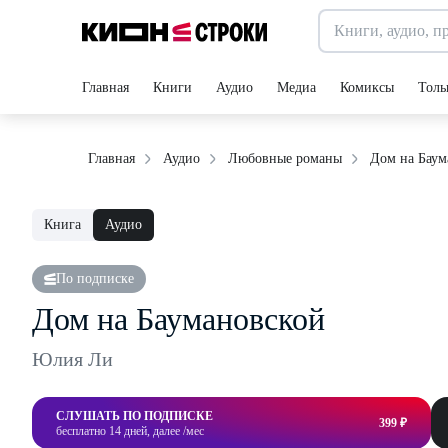
Главная
Книги
Аудио
Медиа
Комиксы
Толь
Дом на Баум
Главная
Аудио
Любовные романы
Книга
Аудио
По подписке
Дом на Баумановской
Юлия Ли
СЛУШАТЬ ПО ПОДПИСКЕ
399 ₽
бесплатно 14 дней, далее /мес