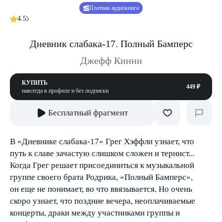
Платная аудиокнига
4.5
Дневник слабака-17. Полный Бамперс
Джефф Кинни
КУПИТЬ
449 ₽
навсегда в профиле и без подписки
Бесплатный фрагмент
В «Дневнике слабака-17» Грег Хэффли узнает, что
путь к славе зачастую слишком сложен и тернист...
Когда Грег решает присоединиться к музыкальной
группе своего брата Родрика, «Полный Бамперс»,
он еще не понимает, во что ввязывается. Но очень
скоро узнает, что поздние вечера, неоплачиваемые
концерты, драки между участниками группы и