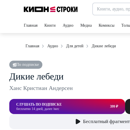
Главная
Книги
Аудио
Медиа
Комиксы
Толь
Дикие лебеди
Главная
Аудио
Для детей
По подписке
Дикие лебеди
Ханс Кристиан Андерсен
СЛУШАТЬ ПО ПОДПИСКЕ
399 ₽
бесплатно 14 дней, далее /мес
Бесплатный фрагмент