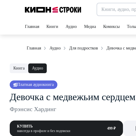
Главная
Книги
Аудио
Медиа
Комиксы
Толь
Девочка с медв
Главная
Аудио
Для подростков
Книга
Аудио
Платная аудиокнига
Девочка с медвежьим сердцем
Фрэнсис Хардинг
КУПИТЬ
499 ₽
навсегда в профиле и без подписки