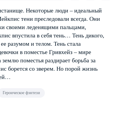
ристанище. Некоторые люди – идеальный
ейкпис тени преследовали всегда. Они
ожи своими леденящими пальцами,
пис впустила в себя тень… Тень дикого,
ее разумом и телом. Тень стала
евочки в поместье Гривхейз – мире
а землю поместья раздирает борьба за
пис борется со зверем. Но порой жизнь
ней…
Героическое фэнтези