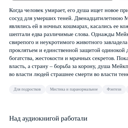
Когда человек умирает, его душа ищет новое п
сосуд для умерших теней. Двенадцатилетнюю М
являлись ей в ночных кошмарах, касались ее к
шептали едва различимые слова. Однажды Мейк
свирепого и неукротимого животного завладела 
проклятьем и единственной защитой одинокой д
богатства, жестокости и мрачных секретов. Пок
власть, а страну – борьба за корону, душа Мейк
во власти людей страшнее смерти во власти те
Для подростков
Мистика и паранормальное
Фэнтези
Над аудиокнигой работали