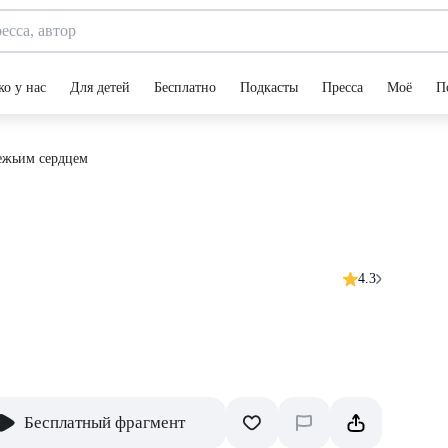
ко у нас
Для детей
Бесплатно
Подкасты
Пресса
Моё
П
ежьим сердцем
4.3
Бесплатный фрагмент