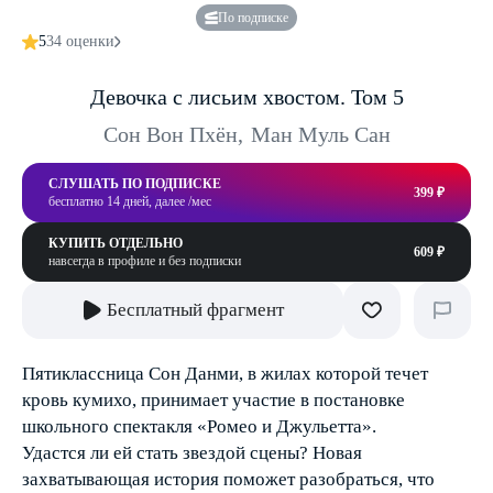
По подписке
5
34 оценки
Девочка с лисьим хвостом. Том 5
Сон Вон Пхён
,
Ман Муль Сан
СЛУШАТЬ ПО ПОДПИСКЕ
399 ₽
бесплатно 14 дней, далее /мес
КУПИТЬ ОТДЕЛЬНО
609 ₽
навсегда в профиле и без подписки
Бесплатный фрагмент
Пятиклассница Сон Данми, в жилах которой течет
кровь кумихо, принимает участие в постановке
школьного спектакля «Ромео и Джульетта».
Удастся ли ей стать звездой сцены? Новая
захватывающая история поможет разобраться, что