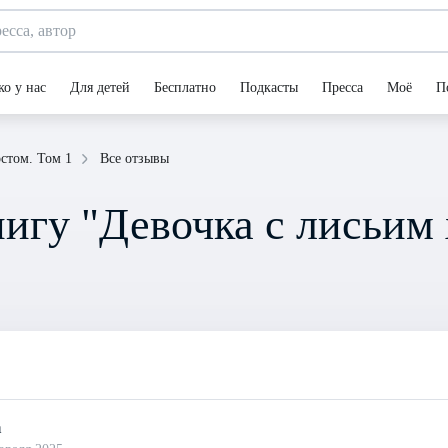
ко у нас
Для детей
Бесплатно
Подкасты
Пресса
Моё
П
Все отзывы
стом. Том 1
игу "Девочка с лисьим 
а