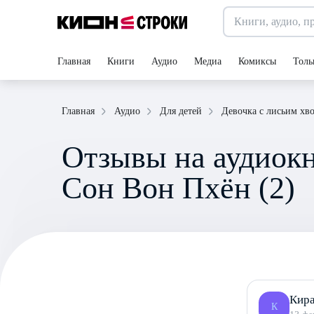
Главная
Книги
Аудио
Медиа
Комиксы
Толь
Главная
Аудио
Для детей
Девочка с лисьим хво
Отзывы на аудиокн
Сон Вон Пхён (2)
Кир
К