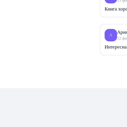
13 фе
Книга хор
Ари
А
12 фе
Интересна