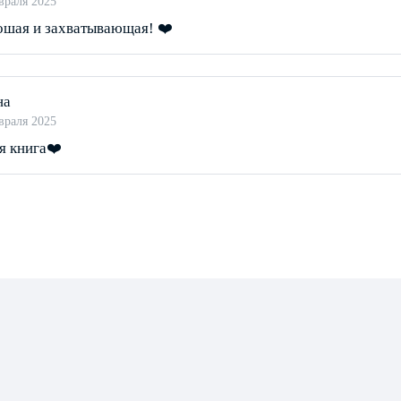
враля 2025
ошая и захватывающая! ❤️
на
враля 2025
я книга❤️