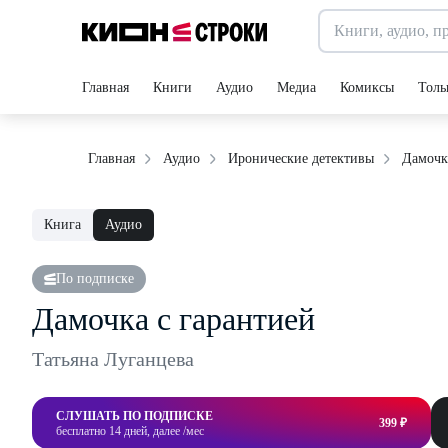
Главная
Книги
Аудио
Медиа
Комиксы
Толь
Дамочк
Главная
Аудио
Иронические детективы
Книга
Аудио
По подписке
Дамочка с гарантией
Татьяна Луганцева
СЛУШАТЬ ПО ПОДПИСКЕ
399 ₽
бесплатно 14 дней, далее /мес