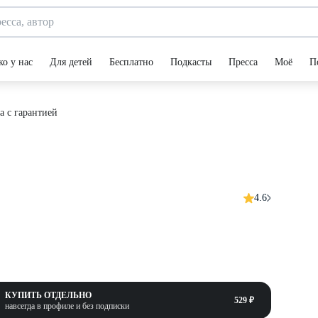
ко у нас
Для детей
Бесплатно
Подкасты
Пресса
Моё
П
а с гарантией
4.6
КУПИТЬ ОТДЕЛЬНО
529 ₽
навсегда в профиле и без подписки