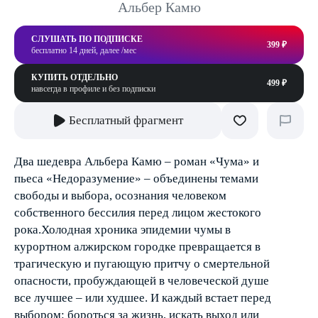
Альбер Камю
СЛУШАТЬ ПО ПОДПИСКЕ
399 ₽
бесплатно 14 дней, далее /мес
КУПИТЬ ОТДЕЛЬНО
499 ₽
навсегда в профиле и без подписки
Бесплатный фрагмент
Два шедевра Альбера Камю – роман «Чума» и
пьеса «Недоразумение» – объединены темами
свободы и выбора, осознания человеком
собственного бессилия перед лицом жестокого
рока.Холодная хроника эпидемии чумы в
курортном алжирском городке превращается в
трагическую и пугающую притчу о смертельной
опасности, пробуждающей в человеческой душе
все лучшее – или худшее. И каждый встает перед
выбором: бороться за жизнь, искать выход или