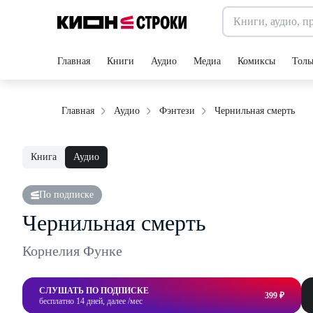
Главная
Книги
Аудио
Медиа
Комиксы
Толь
Чернильная смерть
Главная
Аудио
Фэнтези
Книга
Аудио
По подписке
Чернильная смерть
Корнелия Функе
СЛУШАТЬ ПО ПОДПИСКЕ
399 ₽
бесплатно 14 дней, далее /мес