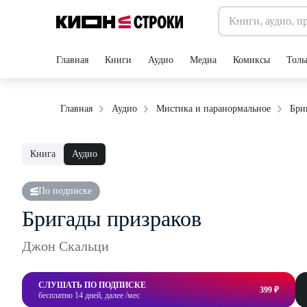
Главная
Книги
Аудио
Медиа
Комиксы
Толь
Бри
Главная
Аудио
Мистика и паранормальное
Книга
Аудио
По подписке
Бригады призраков
Джон Скальци
СЛУШАТЬ ПО ПОДПИСКЕ
399 ₽
бесплатно 14 дней, далее /мес