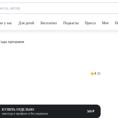
ко у нас
Для детей
Бесплатно
Подкасты
Пресса
Моё
П
гады призраков
4.1
КУПИТЬ ОТДЕЛЬНО
569 ₽
навсегда в профиле и без подписки