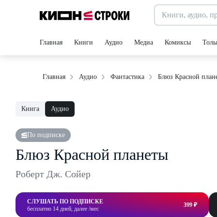
Главная
Книги
Аудио
Медиа
Комиксы
Толь
Блюз Красной план
Главная
Аудио
Фантастика
Книга
Аудио
По подписке
Блюз Красной планеты
Роберт Дж. Сойер
СЛУШАТЬ ПО ПОДПИСКЕ
399 ₽
бесплатно 14 дней, далее /мес