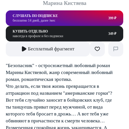
Марина Кистяева
СЛУШАТЬ ПО ПОДПИСКЕ
399 ₽
бесплатно 14 дней, далее /мес
КУПИТЬ ОТДЕЛЬНО
349 ₽
навсегда в профиле и без подписки
Бесплатный фрагмент
"Безопасник" - остросюжетный любовный роман
Марины Кистяевой, жанр современный любовный
роман, романтическая эротика.
Что делать, если твоя жизнь превращается в
аттракцион под названием "американские горки"?
Вот тебя случайно заносит в бойцовских клуб, где
ты танцуешь приват перед мужчиной, от вида
которого тебя бросает в дрожь… А вот тебя уже
обвиняют в причастности к смерти человека…
Размеренная спокойная жизнь заканчивается. А