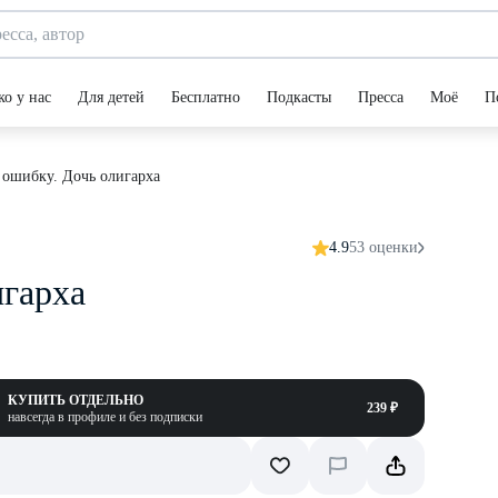
ко у нас
Для детей
Бесплатно
Подкасты
Пресса
Моё
П
а ошибку. Дочь олигарха
4.9
53 оценки
игарха
КУПИТЬ ОТДЕЛЬНО
239 ₽
навсегда в профиле и без подписки