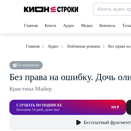
Главная
Книги
Аудио
Медиа
Комиксы
Толь
Без права н
Главная
Аудио
Любовные романы
По подписке
Без права на ошибку. Дочь ол
Кристина Майер
СЛУШАТЬ ПО ПОДПИСКЕ
399 ₽
бесплатно 14 дней, далее /мес
Бесплатный фрагмент