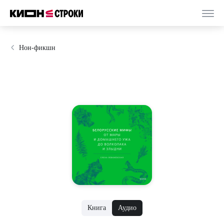
Нон-фикшн
Книга
Аудио