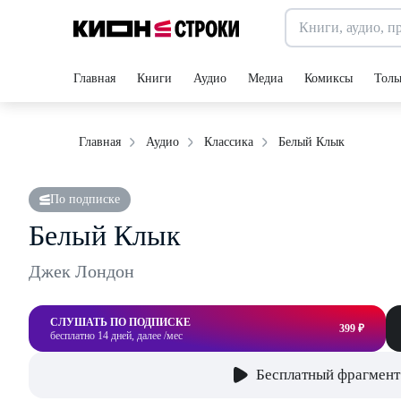
Главная
Книги
Аудио
Медиа
Комиксы
Толь
Белый Клык
Главная
Аудио
Классика
По подписке
Белый Клык
Джек Лондон
СЛУШАТЬ ПО ПОДПИСКЕ
399 ₽
бесплатно 14 дней, далее /мес
Бесплатный фрагмент