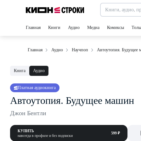
Главная
Книги
Аудио
Медиа
Комиксы
Толь
Автоутопия. Будущее
Главная
Аудио
Научпоп
Книга
Аудио
Платная аудиокнига
Автоутопия. Будущее машин
Джон Бентли
КУПИТЬ
599 ₽
навсегда в профиле и без подписки