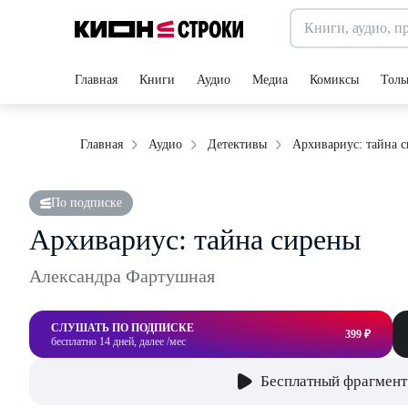
Главная
Книги
Аудио
Медиа
Комиксы
Толь
Архивариус: тайна 
Главная
Аудио
Детективы
По подписке
Архивариус: тайна сирены
Александра Фартушная
СЛУШАТЬ ПО ПОДПИСКЕ
399 ₽
бесплатно 14 дней, далее /мес
Бесплатный фрагмент