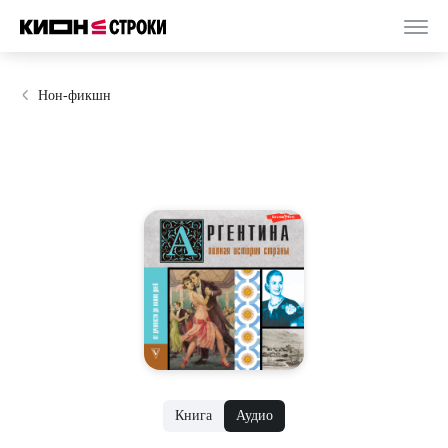
Нон-фикшн
Книга
Аудио