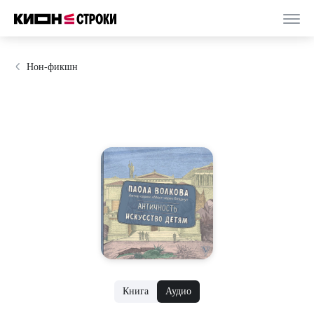
Нон-фикшн
Книга
Аудио