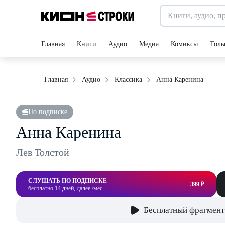
Главная
Книги
Аудио
Медиа
Комиксы
Толь
Анна Каренина
Главная
Аудио
Классика
По подписке
Анна Каренина
Лев Толстой
СЛУШАТЬ ПО ПОДПИСКЕ
399 ₽
бесплатно 14 дней, далее /мес
Бесплатный фрагмент