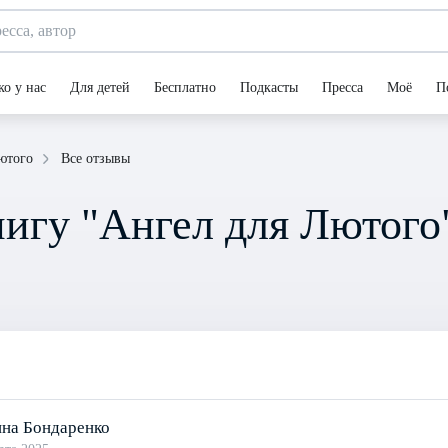
ко у нас
Для детей
Бесплатно
Подкасты
Пресса
Моё
П
Все отзывы
ютого
игу "Ангел для Лютого
на Бондаренко