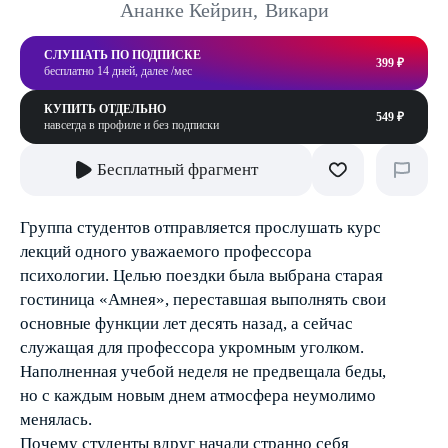
Ананке Кейрин
,
Викари
СЛУШАТЬ ПО ПОДПИСКЕ
399 ₽
бесплатно 14 дней, далее /мес
КУПИТЬ ОТДЕЛЬНО
549 ₽
навсегда в профиле и без подписки
Бесплатный фрагмент
Группа студентов отправляется прослушать курс
лекций одного уважаемого профессора
психологии. Целью поездки была выбрана старая
гостиница «Амнея», переставшая выполнять свои
основные функции лет десять назад, а сейчас
служащая для профессора укромным уголком.
Наполненная учебой неделя не предвещала беды,
но с каждым новым днем атмосфера неумолимо
менялась.
Почему студенты вдруг начали странно себя