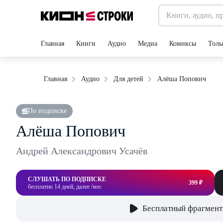
Главная
Книги
Аудио
Медиа
Комиксы
Толь
Алёша Попович
Главная
Аудио
Для детей
По подписке
Алёша Попович
Андрей Александрович Усачёв
СЛУШАТЬ ПО ПОДПИСКЕ
399 ₽
бесплатно 14 дней, далее /мес
Бесплатный фрагмент