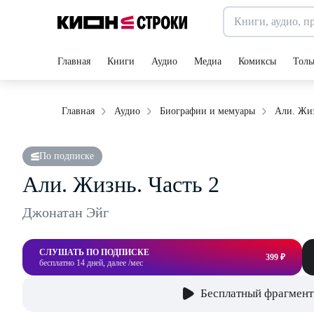
Главная
Книги
Аудио
Медиа
Комиксы
Толь
Али. Жиз
Главная
Аудио
Биографии и мемуары
По подписке
Али. Жизнь. Часть 2
Джонатан Эйг
СЛУШАТЬ ПО ПОДПИСКЕ
399 ₽
бесплатно 14 дней, далее /мес
Бесплатный фрагмент