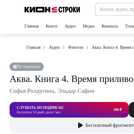
Главная
Книги
Аудио
Медиа
Комиксы
Толь
Аква. Книга 4. Время 
Главная
Аудио
Фэнтези
По подписке
Аква. Книга 4. Время приливо
Софья Ролдугина
,
Эльдар Сафин
СЛУШАТЬ ПО ПОДПИСКЕ
399 ₽
бесплатно 14 дней, далее /мес
Бесплатный фрагмент