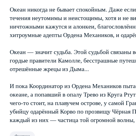
Океан никогда не бывает спокойным. Даже если
течения неутомимы и неистощимы, хотя и не ви
ничтожными кажутся и алонкеи, благословлённ
хитроумные адепты Ордена Механиков, и одарён
Океан — значит судьба. Этой судьбой связаны 
гордые правители Камолле, бесстрашные путеш
отрешённые жрецы из Дыма...
И пока Координатор из Ордена Механиков пытае
океане, а попавший в опалу Трево из Круга Ртут
чего-то стоит, на плавучем острове, у самой Гр
убийцу одарённый Корво по прозвищу Чёрная Пт
каждый из них — частица той огромной волны, 