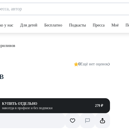
ко у нас
Для детей
Бесплатно
Подкасты
Пресса
Моё
П
приливов
0
Ещё нет оценок
в
КУПИТЬ ОТДЕЛЬНО
279 ₽
навсегда в профиле и без подписки