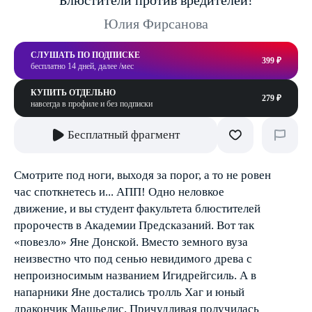
Блюстители против вредителей!
Юлия Фирсанова
СЛУШАТЬ ПО ПОДПИСКЕ
399 ₽
бесплатно 14 дней, далее /мес
КУПИТЬ ОТДЕЛЬНО
279 ₽
навсегда в профиле и без подписки
Бесплатный фрагмент
Смотрите под ноги, выходя за порог, а то не ровен
час споткнетесь и... АПП! Одно неловкое
движение, и вы студент факультета блюстителей
пророчеств в Академии Предсказаний. Вот так
«повезло» Яне Донской. Вместо земного вуза
неизвестно что под сенью невидимого древа с
непроизносимым названием Игидрейгсиль. А в
напарники Яне достались тролль Хаг и юный
дракончик Машьелис. Причудливая получилась