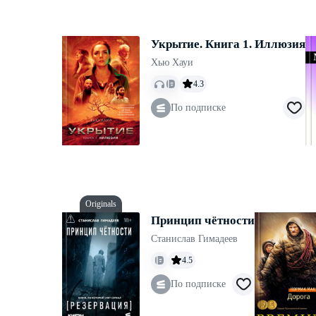
Укрытие. Книга 1. Иллюзия
Хью Хауи
4.3
По подписке
Originals
Принцип чётности
Станислав Гимадеев
4.5
По подписке