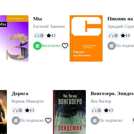
Мы
Пикник на
Евгений Замятин
Аркадий Стру
4.1
4.6
Бесплатно
По подпи
Дорога
Вонгозеро. Эпиде
Кормак Маккарти
Яна Вагнер
4.3
4.5
По подписке
По подписке