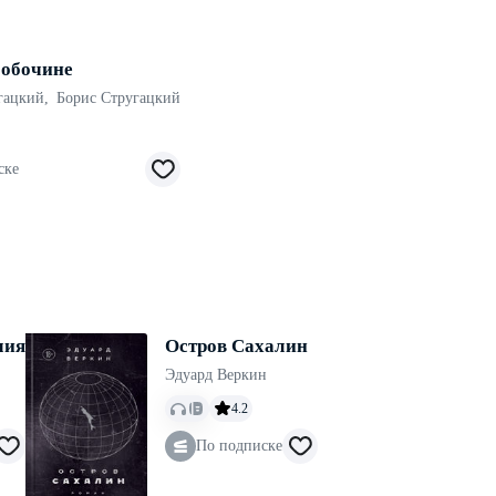
 обочине
гацкий
,
Борис Стругацкий
ске
мия
Остров Сахалин
Эдуард Веркин
4.2
По подписке