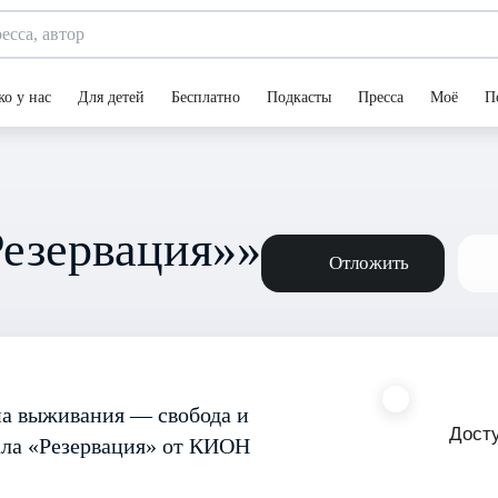
ко у нас
Для детей
Бесплатно
Подкасты
Пресса
Моё
П
Резервация»»
Отложить
на выживания — свобода и
Дост
иала «Резервация» от КИОН