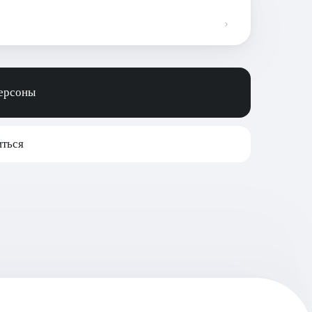
персоны
ться