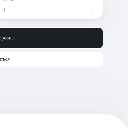
2
персоны
ться