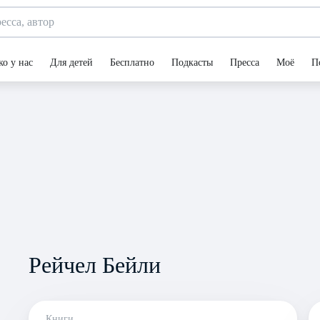
ко у нас
Для детей
Бесплатно
Подкасты
Пресса
Моё
П
Рейчел Бейли
Книги