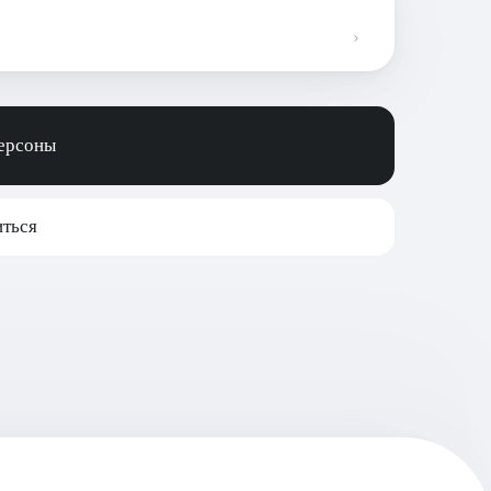
персоны
ться