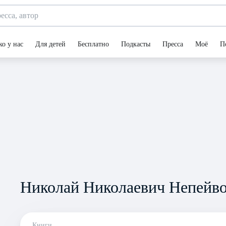
ко у нас
Для детей
Бесплатно
Подкасты
Пресса
Моё
П
Николай Николаевич Непейв
Книги