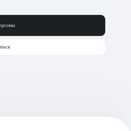
персоны
ться