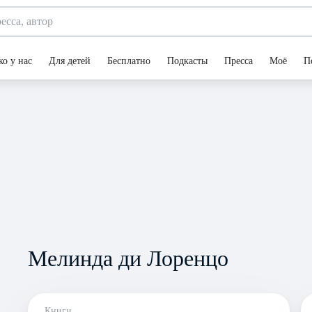
ко у нас
Для детей
Бесплатно
Подкасты
Пресса
Моё
П
Мелинда ди Лоренцо
Книги