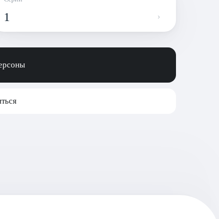
1
персоны
ться