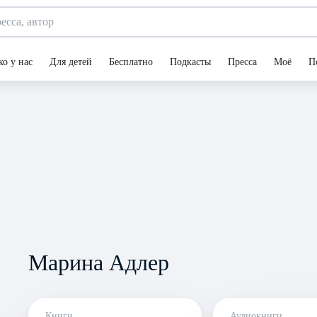
ко у нас
Для детей
Бесплатно
Подкасты
Пресса
Моё
П
Марина Адлер
Книги
Аудиокниги