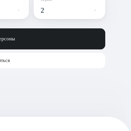
2
персоны
ться