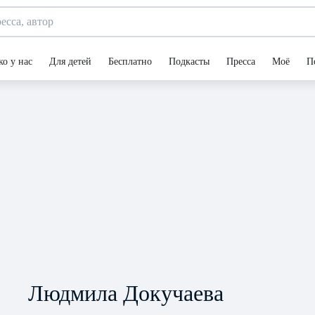
ко у нас
Для детей
Бесплатно
Подкасты
Пресса
Моё
П
Людмила Докучаева