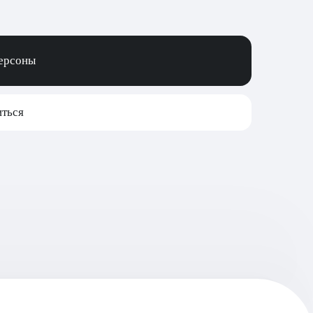
персоны
ться