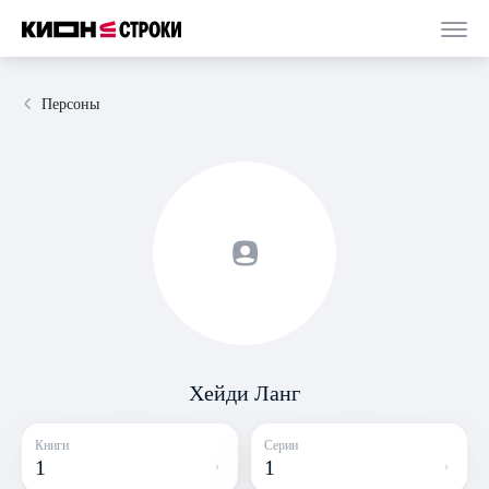
Персоны
Хейди Ланг
Книги
Серии
1
1