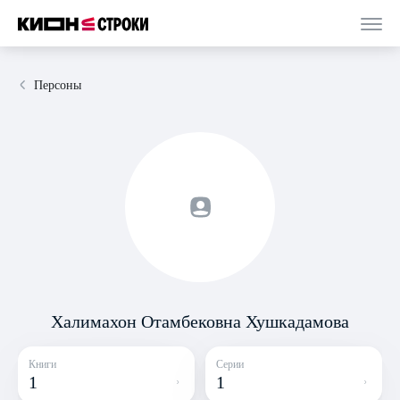
Персоны
Халимахон Отамбековна Хушкадамова
Книги
Серии
1
1